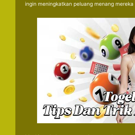
t
e
s
e
p
e
r
ingin meningkatkan peluang menang mereka d
s
b
e
g
e
e
A
o
n
r
p
o
g
a
p
k
e
m
r