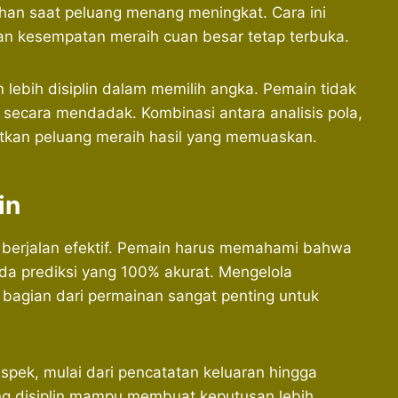
ahan saat peluang menang meningkat. Cara ini
n kesempatan meraih cuan besar tetap terbuka.
 lebih disiplin dalam memilih angka. Pemain tidak
secara mendadak. Kombinasi antara analisis pola,
tkan peluang meraih hasil yang memuaskan.
in
i berjalan efektif. Pemain harus memahami bahwa
ada prediksi yang 100% akurat. Mengelola
bagian dari permainan sangat penting untuk
aspek, mulai dari pencatatan keluaran hingga
g disiplin mampu membuat keputusan lebih