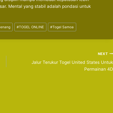
sar. Mental yang stabil adalah pondasi untuk
Menang
#
TOGEL ONLINE
#
Togel Samoa
NEXT
Jalur Terukur Togel United States Untuk
Permainan 4D