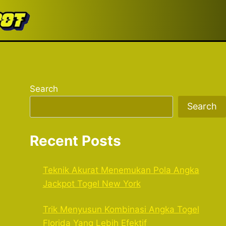
Search
Search
Recent Posts
Teknik Akurat Menemukan Pola Angka
Jackpot Togel New York
Trik Menyusun Kombinasi Angka Togel
Florida Yang Lebih Efektif