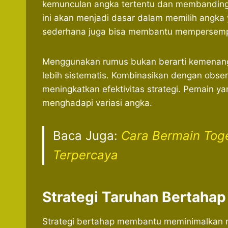
kemunculan angka tertentu dan membanding
ini akan menjadi dasar dalam memilih angka 
sederhana juga bisa membantu mempersemp
Menggunakan rumus bukan berarti kemenang
lebih sistematis. Kombinasikan dengan obse
meningkatkan efektivitas strategi. Pemain ya
menghadapi variasi angka.
Baca Juga:
Cara Bermain Tog
Terpercaya
Strategi Taruhan Bertahap
Strategi bertahap membantu meminimalkan ri