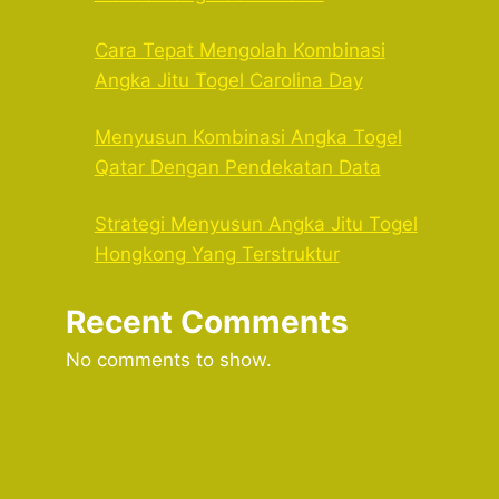
Cara Tepat Mengolah Kombinasi
Angka Jitu Togel Carolina Day
Menyusun Kombinasi Angka Togel
Qatar Dengan Pendekatan Data
Strategi Menyusun Angka Jitu Togel
Hongkong Yang Terstruktur
Recent Comments
No comments to show.