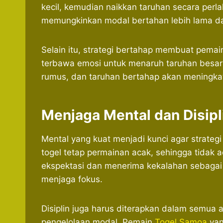
kecil, kemudian naikkan taruhan secara perl
memungkinkan modal bertahan lebih lama da
Selain itu, strategi bertahap membuat pemain
terbawa emosi untuk menaruh taruhan besar 
rumus, dan taruhan bertahap akan meningka
Menjaga Mental dan Disipl
Mental yang kuat menjadi kunci agar strateg
togel tetap permainan acak, sehingga tidak 
ekspektasi dan menerima kekalahan sebagai 
menjaga fokus.
Disiplin juga harus diterapkan dalam semua 
pengelolaan modal. Pemain
Togel Samoa
yan