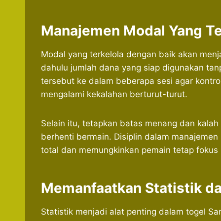
Manajemen Modal Yang T
Modal yang terkelola dengan baik akan menja
dahulu jumlah dana yang siap digunakan ta
tersebut ke dalam beberapa sesi agar kontro
mengalami kekalahan berturut-turut.
Selain itu, tetapkan batas menang dan kalah 
berhenti bermain. Disiplin dalam manajemen
total dan memungkinkan pemain tetap fokus 
Memanfaatkan Statistik d
Statistik menjadi alat penting dalam togel 