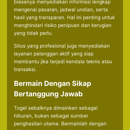
biasanya menyediakan informasi lengkap
mengenai pasaran, jadwal undian, serta
hasil yang transparan. Hal ini penting untuk
menghindari risiko penipuan dan kerugian
yang tidak perlu.
Situs yang profesional juga menyediakan
layanan pelanggan aktif yang siap
membantu jika terjadi kendala teknis atau
transaksi.
Bermain Dengan Sikap
Bertanggung Jawab
Togel sebaiknya dimainkan sebagai
hiburan, bukan sebagai sumber
penghasilan utama. Bermainlah dengan