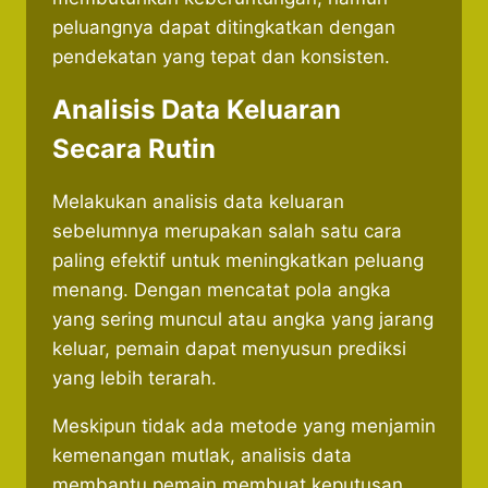
peluangnya dapat ditingkatkan dengan
pendekatan yang tepat dan konsisten.
Analisis Data Keluaran
Secara Rutin
Melakukan analisis data keluaran
sebelumnya merupakan salah satu cara
paling efektif untuk meningkatkan peluang
menang. Dengan mencatat pola angka
yang sering muncul atau angka yang jarang
keluar, pemain dapat menyusun prediksi
yang lebih terarah.
Meskipun tidak ada metode yang menjamin
kemenangan mutlak, analisis data
membantu pemain membuat keputusan