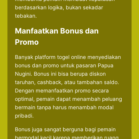
berdasarkan logika, bukan sekadar
tebakan.
Manfaatkan Bonus dan
Promo
Banyak platform togel online menyediakan
bonus dan promo untuk pasaran Papua
Nugini. Bonus ini bisa berupa diskon
taruhan, cashback, atau tambahan saldo.
Dengan memanfaatkan promo secara
optimal, pemain dapat menambah peluang
bermain tanpa harus menambah modal
pribadi.
Bonus juga sangat berguna bagi pemain
bermodal kecil karena memberikan ruang