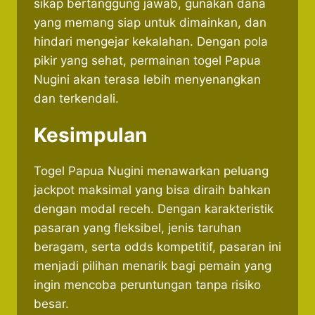
sikap bertanggung jawab, gunakan dana
yang memang siap untuk dimainkan, dan
hindari mengejar kekalahan. Dengan pola
pikir yang sehat, permainan togel Papua
Nugini akan terasa lebih menyenangkan
dan terkendali.
Kesimpulan
Togel Papua Nugini menawarkan peluang
jackpot maksimal yang bisa diraih bahkan
dengan modal receh. Dengan karakteristik
pasaran yang fleksibel, jenis taruhan
beragam, serta odds kompetitif, pasaran ini
menjadi pilihan menarik bagi pemain yang
ingin mencoba peruntungan tanpa risiko
besar.