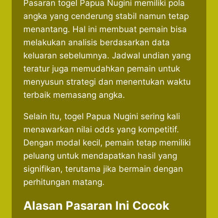
Pasaran togel Papua Nugini memiliki pola
angka yang cenderung stabil namun tetap
menantang. Hal ini membuat pemain bisa
melakukan analisis berdasarkan data
keluaran sebelumnya. Jadwal undian yang
teratur juga memudahkan pemain untuk
menyusun strategi dan menentukan waktu
terbaik memasang angka.
Selain itu, togel Papua Nugini sering kali
menawarkan nilai odds yang kompetitif.
Dengan modal kecil, pemain tetap memiliki
peluang untuk mendapatkan hasil yang
signifikan, terutama jika bermain dengan
perhitungan matang.
Alasan Pasaran Ini Cocok