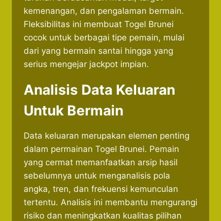
kemenangan, dan pengalaman bermain.
Fleksibilitas ini membuat Togel Brunei
cocok untuk berbagai tipe pemain, mulai
dari yang bermain santai hingga yang
serius mengejar jackpot impian.
Analisis Data Keluaran
Untuk Bermain
Data keluaran merupakan elemen penting
dalam permainan Togel Brunei. Pemain
yang cermat memanfaatkan arsip hasil
sebelumnya untuk menganalisis pola
angka, tren, dan frekuensi kemunculan
tertentu. Analisis ini membantu mengurangi
risiko dan meningkatkan kualitas pilihan