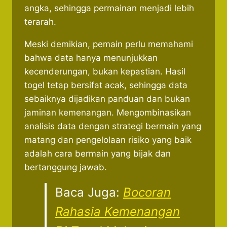
angka, sehingga permainan menjadi lebih
terarah.
Meski demikian, pemain perlu memahami
bahwa data hanya menunjukkan
kecenderungan, bukan kepastian. Hasil
togel tetap bersifat acak, sehingga data
sebaiknya dijadikan panduan dan bukan
jaminan kemenangan. Mengombinasikan
analisis data dengan strategi bermain yang
matang dan pengelolaan risiko yang baik
adalah cara bermain yang bijak dan
bertanggung jawab.
Baca Juga:
Bocoran
Rahasia Kemenangan