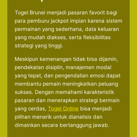
Togel Brunei menjadi pasaran favorit bagi
para pemburu jackpot impian karena sistem
permainan yang sederhana, data keluaran
yang mudah diakses, serta fleksibilitas
strategi yang tinggi.
Meskipun kemenangan tidak bisa dijamin,
pendekatan disiplin, manajemen modal
yang tepat, dan pengendalian emosi dapat
membantu pemain meningkatkan peluang
sukses. Dengan memahami karakteristik
pasaran dan menerapkan strategi bermain
yang cerdas,
Togel Online
bisa menjadi
pilihan menarik untuk dianalisis dan
dimainkan secara bertanggung jawab.