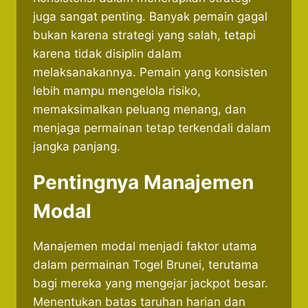
juga sangat penting. Banyak pemain gagal
bukan karena strategi yang salah, tetapi
karena tidak disiplin dalam
melaksanakannya. Pemain yang konsisten
lebih mampu mengelola risiko,
memaksimalkan peluang menang, dan
menjaga permainan tetap terkendali dalam
jangka panjang.
Pentingnya Manajemen
Modal
Manajemen modal menjadi faktor utama
dalam permainan Togel Brunei, terutama
bagi mereka yang mengejar jackpot besar.
Menentukan batas taruhan harian dan