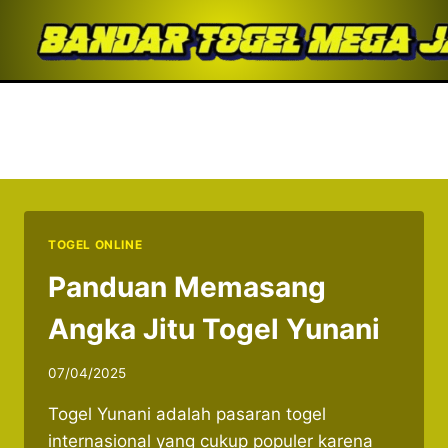
Skip
to
content
Prediksi Angka Togel
Yunani
TOGEL ONLINE
Panduan Memasang
Angka Jitu Togel Yunani
07/04/2025
Togel Yunani adalah pasaran togel
internasional yang cukup populer karena