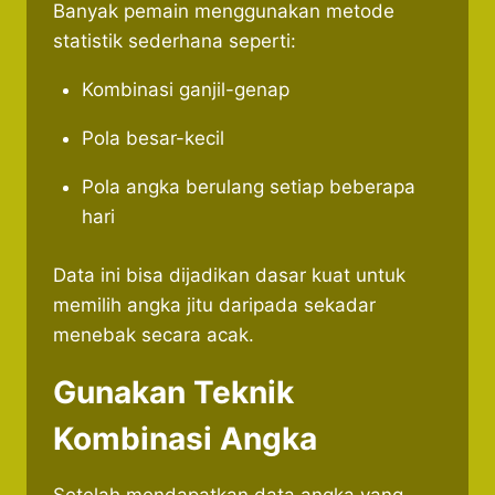
Banyak pemain menggunakan metode
statistik sederhana seperti:
Kombinasi ganjil-genap
Pola besar-kecil
Pola angka berulang setiap beberapa
hari
Data ini bisa dijadikan dasar kuat untuk
memilih angka jitu daripada sekadar
menebak secara acak.
Gunakan Teknik
Kombinasi Angka
Setelah mendapatkan data angka yang