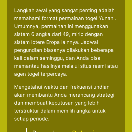
Langkah awal yang sangat penting adalah
memahami format permainan togel Yunani.
Umumnya, permainan ini menggunakan
sistem 6 angka dari 49, mirip dengan
sistem lotere Eropa lainnya. Jadwal
pengundian biasanya dilakukan beberapa
kali dalam seminggu, dan Anda bisa
memantau hasilnya melalui situs resmi atau
agen togel terpercaya.
Mengetahui waktu dan frekuensi undian
akan membantu Anda merancang strategi
dan membuat keputusan yang lebih
terstruktur dalam memilih angka untuk
setiap periode.