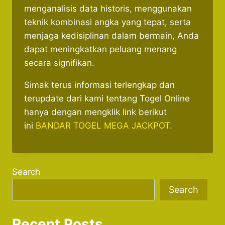
menganalisis data historis, menggunakan
teknik kombinasi angka yang tepat, serta
menjaga kedisiplinan dalam bermain, Anda
dapat meningkatkan peluang menang
secara signifikan.
Simak terus informasi terlengkap dan
terupdate dari kami tentang Togel Online
hanya dengan mengklik link berikut
ini
BANDAR TOGEL MEGA JACKPOT
.
Search
Search
Recent Posts