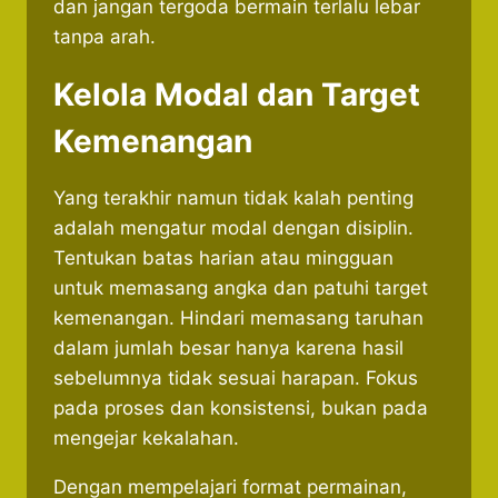
dan jangan tergoda bermain terlalu lebar
tanpa arah.
Kelola Modal dan Target
Kemenangan
Yang terakhir namun tidak kalah penting
adalah mengatur modal dengan disiplin.
Tentukan batas harian atau mingguan
untuk memasang angka dan patuhi target
kemenangan. Hindari memasang taruhan
dalam jumlah besar hanya karena hasil
sebelumnya tidak sesuai harapan. Fokus
pada proses dan konsistensi, bukan pada
mengejar kekalahan.
Dengan mempelajari format permainan,