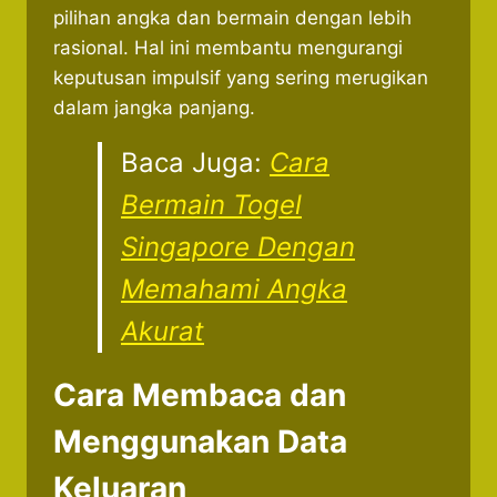
pilihan angka dan bermain dengan lebih
rasional. Hal ini membantu mengurangi
keputusan impulsif yang sering merugikan
dalam jangka panjang.
Baca Juga:
Cara
Bermain Togel
Singapore Dengan
Memahami Angka
Akurat
Cara Membaca dan
Menggunakan Data
Keluaran