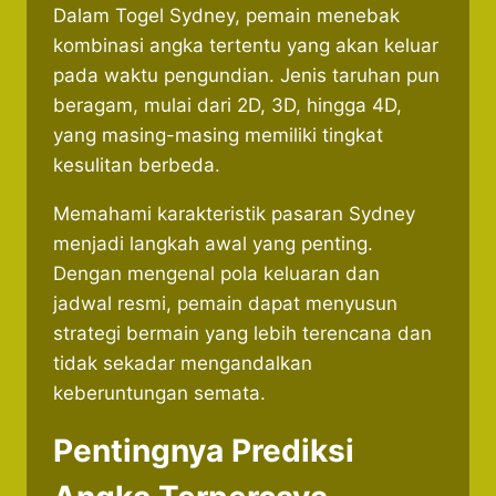
Dalam Togel Sydney, pemain menebak
kombinasi angka tertentu yang akan keluar
pada waktu pengundian. Jenis taruhan pun
beragam, mulai dari 2D, 3D, hingga 4D,
yang masing-masing memiliki tingkat
kesulitan berbeda.
Memahami karakteristik pasaran Sydney
menjadi langkah awal yang penting.
Dengan mengenal pola keluaran dan
jadwal resmi, pemain dapat menyusun
strategi bermain yang lebih terencana dan
tidak sekadar mengandalkan
keberuntungan semata.
Pentingnya Prediksi