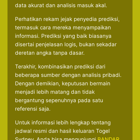
data akurat dan analisis masuk akal.
Perhatikan rekam jejak penyedia prediksi,
termasuk cara mereka menyampaikan
informasi. Prediksi yang baik biasanya
disertai penjelasan logis, bukan sekadar
deretan angka tanpa dasar.
Terakhir, kombinasikan prediksi dari
beberapa sumber dengan analisis pribadi.
Dengan demikian, keputusan bermain
menjadi lebih matang dan tidak
bergantung sepenuhnya pada satu
referensi saja.
Untuk informasi lebih lengkap tentang
jadwal resmi dan hasil keluaran Togel
Sydney, Anda bisa mengunjungi
BANDAR