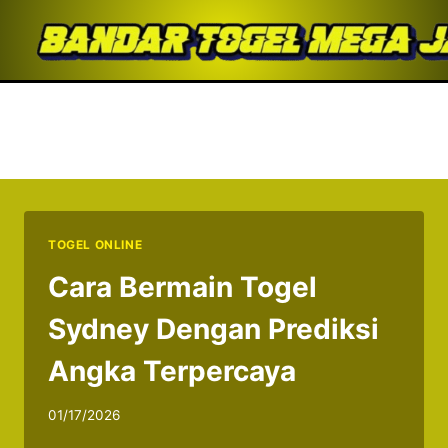
Skip
to
content
Prediksi Angka Togel
Sydney
TOGEL ONLINE
Cara Bermain Togel
Sydney Dengan Prediksi
Angka Terpercaya
01/17/2026