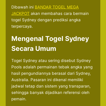
Dibawah ini
BANDAR TOGEL MEGA
JACKPOT
akan membahas cara bermain
togel Sydney dengan prediksi angka
terpercaya.
Mengenal Togel Sydney
Secara Umum
Togel Sydney atau sering disebut Sydney
Pools adalah permainan tebak angka yang
hasil pengundiannya berasal dari Sydney,
Australia. Pasaran ini dikenal memiliki
jadwal tetap dan sistem yang transparan,
sehingga banyak dijadikan referensi oleh
pemain.