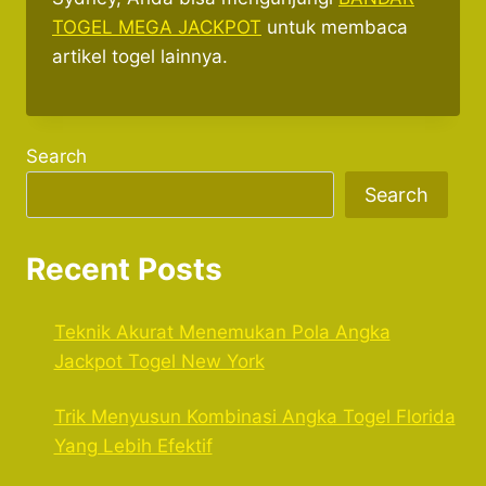
TOGEL MEGA JACKPOT
untuk membaca
artikel togel lainnya.
Search
Search
Recent Posts
Teknik Akurat Menemukan Pola Angka
Jackpot Togel New York
Trik Menyusun Kombinasi Angka Togel Florida
Yang Lebih Efektif