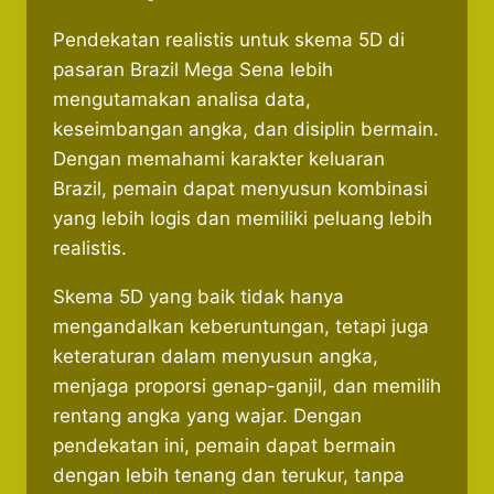
Pendekatan realistis untuk skema 5D di
pasaran Brazil Mega Sena lebih
mengutamakan analisa data,
keseimbangan angka, dan disiplin bermain.
Dengan memahami karakter keluaran
Brazil, pemain dapat menyusun kombinasi
yang lebih logis dan memiliki peluang lebih
realistis.
Skema 5D yang baik tidak hanya
mengandalkan keberuntungan, tetapi juga
keteraturan dalam menyusun angka,
menjaga proporsi genap-ganjil, dan memilih
rentang angka yang wajar. Dengan
pendekatan ini, pemain dapat bermain
dengan lebih tenang dan terukur, tanpa