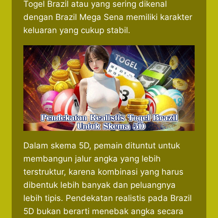
Togel Brazil atau yang sering dikenal
dengan Brazil Mega Sena memiliki karakter
keluaran yang cukup stabil.
Dalam skema 5D, pemain dituntut untuk
membangun jalur angka yang lebih
terstruktur, karena kombinasi yang harus
dibentuk lebih banyak dan peluangnya
lebih tipis. Pendekatan realistis pada Brazil
5D bukan berarti menebak angka secara