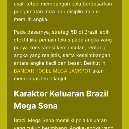
asal, tetapi membangun pola berdasarkan
pengamatan data dan disiplin dalam
memilih angka.
Pada dasarnya, strategi 5D di Brazil lebih
efektif jika pemain fokus pada angka yang
punya konsistensi kemunculan, rentang
angka yang realistis, serta keseimbangan
antara angka kecil dan besar. Berikut ini
BANDAR TOGEL MEGA JACKPOT
akan
membahas lebih lanjut.
Karakter Keluaran Brazil
Mega Sena
Brazil Mega Sena memiliki pola keluaran
yang cukup berimbang. Angka-angka yang