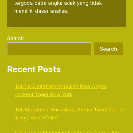
tergoda pada angka acak yang tidak
memiliki dasar analisa.
Search
Search
Recent Posts
Teknik Akurat Menemukan Pola Angka
Jackpot Togel New York
Trik Menyusun Kombinasi Angka Togel Florida
Yang Lebih Efektif
Cara Tepat Mengolah Kombinasi Angka Jitu