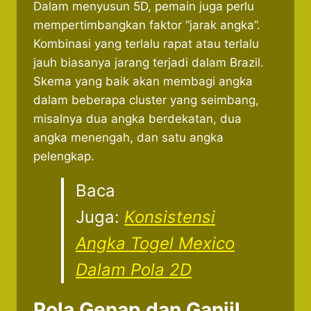
Dalam menyusun 5D, pemain juga perlu
mempertimbangkan faktor “jarak angka”.
Kombinasi yang terlalu rapat atau terlalu
jauh biasanya jarang terjadi dalam Brazil.
Skema yang baik akan membagi angka
dalam beberapa cluster yang seimbang,
misalnya dua angka berdekatan, dua
angka menengah, dan satu angka
pelengkap.
Baca
Juga:
Konsistensi
Angka Togel Mexico
Dalam Pola 2D
Pola Genap dan Ganjil