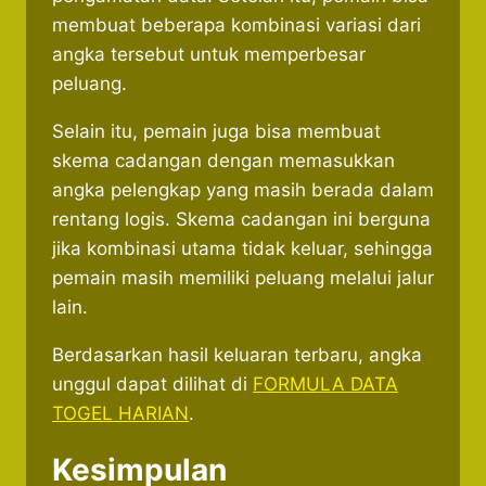
membuat beberapa kombinasi variasi dari
angka tersebut untuk memperbesar
peluang.
Selain itu, pemain juga bisa membuat
skema cadangan dengan memasukkan
angka pelengkap yang masih berada dalam
rentang logis. Skema cadangan ini berguna
jika kombinasi utama tidak keluar, sehingga
pemain masih memiliki peluang melalui jalur
lain.
Berdasarkan hasil keluaran terbaru, angka
unggul dapat dilihat di
FORMULA DATA
TOGEL HARIAN
.
Kesimpulan