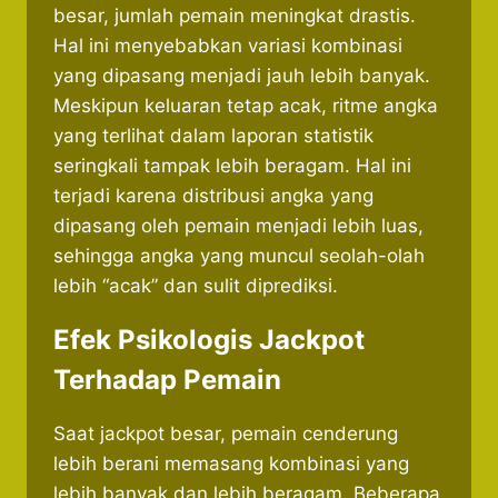
besar, jumlah pemain meningkat drastis.
Hal ini menyebabkan variasi kombinasi
yang dipasang menjadi jauh lebih banyak.
Meskipun keluaran tetap acak, ritme angka
yang terlihat dalam laporan statistik
seringkali tampak lebih beragam. Hal ini
terjadi karena distribusi angka yang
dipasang oleh pemain menjadi lebih luas,
sehingga angka yang muncul seolah-olah
lebih “acak” dan sulit diprediksi.
Efek Psikologis Jackpot
Terhadap Pemain
Saat jackpot besar, pemain cenderung
lebih berani memasang kombinasi yang
lebih banyak dan lebih beragam. Beberapa