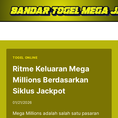
Skip
to
content
Pola Angka Togel Terbaik
TOGEL ONLINE
Ritme Keluaran Mega
Millions Berdasarkan
Siklus Jackpot
01/21/2026
Mega Millions adalah salah satu pasaran