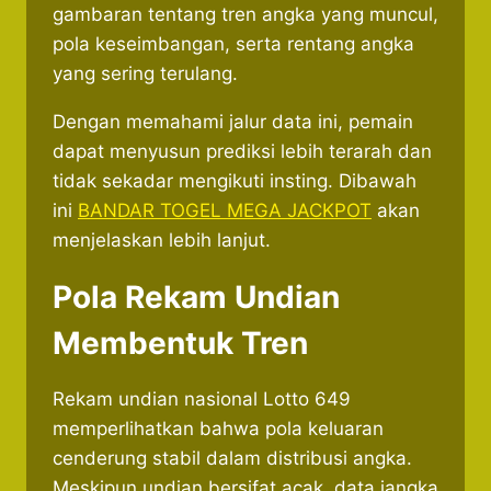
gambaran tentang tren angka yang muncul,
pola keseimbangan, serta rentang angka
yang sering terulang.
Dengan memahami jalur data ini, pemain
dapat menyusun prediksi lebih terarah dan
tidak sekadar mengikuti insting. Dibawah
ini
BANDAR TOGEL MEGA JACKPOT
akan
menjelaskan lebih lanjut.
Pola Rekam Undian
Membentuk Tren
Rekam undian nasional Lotto 649
memperlihatkan bahwa pola keluaran
cenderung stabil dalam distribusi angka.
Meskipun undian bersifat acak, data jangka