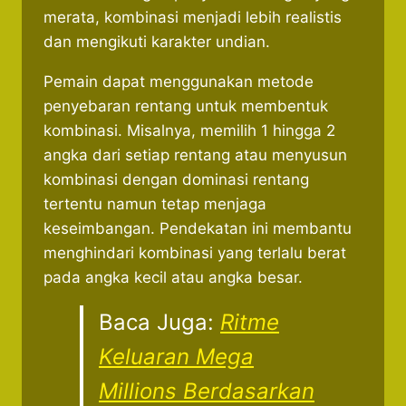
merata, kombinasi menjadi lebih realistis
dan mengikuti karakter undian.
Pemain dapat menggunakan metode
penyebaran rentang untuk membentuk
kombinasi. Misalnya, memilih 1 hingga 2
angka dari setiap rentang atau menyusun
kombinasi dengan dominasi rentang
tertentu namun tetap menjaga
keseimbangan. Pendekatan ini membantu
menghindari kombinasi yang terlalu berat
pada angka kecil atau angka besar.
Baca Juga:
Ritme
Keluaran Mega
Millions Berdasarkan