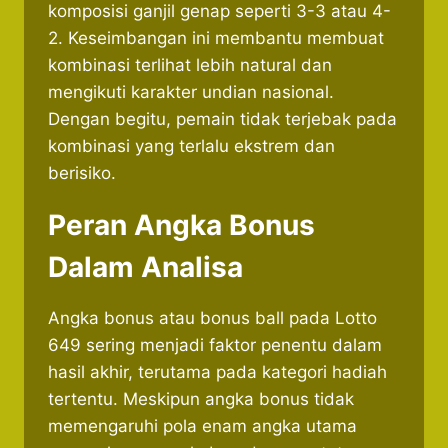
komposisi ganjil genap seperti 3-3 atau 4-
2. Keseimbangan ini membantu membuat
kombinasi terlihat lebih natural dan
mengikuti karakter undian nasional.
Dengan begitu, pemain tidak terjebak pada
kombinasi yang terlalu ekstrem dan
berisiko.
Peran Angka Bonus
Dalam Analisa
Angka bonus atau bonus ball pada Lotto
649 sering menjadi faktor penentu dalam
hasil akhir, terutama pada kategori hadiah
tertentu. Meskipun angka bonus tidak
memengaruhi pola enam angka utama