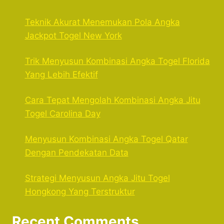
Teknik Akurat Menemukan Pola Angka
Jackpot Togel New York
Trik Menyusun Kombinasi Angka Togel Florida
Yang Lebih Efektif
Cara Tepat Mengolah Kombinasi Angka Jitu
Togel Carolina Day
Menyusun Kombinasi Angka Togel Qatar
Dengan Pendekatan Data
Strategi Menyusun Angka Jitu Togel
Hongkong Yang Terstruktur
Recent Comments