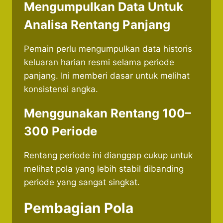
Mengumpulkan Data Untuk
Analisa Rentang Panjang
Pemain perlu mengumpulkan data historis
keluaran harian resmi selama periode
panjang. Ini memberi dasar untuk melihat
konsistensi angka.
Menggunakan Rentang 100–
300 Periode
Rentang periode ini dianggap cukup untuk
melihat pola yang lebih stabil dibanding
periode yang sangat singkat.
Pembagian Pola