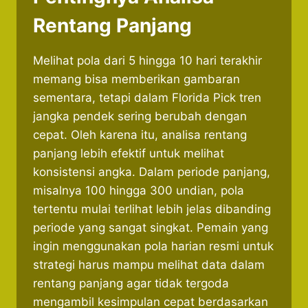
Rentang Panjang
Melihat pola dari 5 hingga 10 hari terakhir
memang bisa memberikan gambaran
sementara, tetapi dalam Florida Pick tren
jangka pendek sering berubah dengan
cepat. Oleh karena itu, analisa rentang
panjang lebih efektif untuk melihat
konsistensi angka. Dalam periode panjang,
misalnya 100 hingga 300 undian, pola
tertentu mulai terlihat lebih jelas dibanding
periode yang sangat singkat. Pemain yang
ingin menggunakan pola harian resmi untuk
strategi harus mampu melihat data dalam
rentang panjang agar tidak tergoda
mengambil kesimpulan cepat berdasarkan