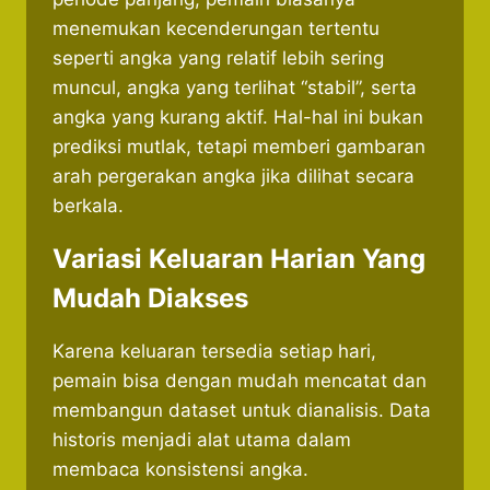
menemukan kecenderungan tertentu
seperti angka yang relatif lebih sering
muncul, angka yang terlihat “stabil”, serta
angka yang kurang aktif. Hal-hal ini bukan
prediksi mutlak, tetapi memberi gambaran
arah pergerakan angka jika dilihat secara
berkala.
Variasi Keluaran Harian Yang
Mudah Diakses
Karena keluaran tersedia setiap hari,
pemain bisa dengan mudah mencatat dan
membangun dataset untuk dianalisis. Data
historis menjadi alat utama dalam
membaca konsistensi angka.