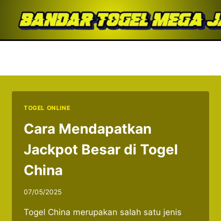
Skip
to
content
Jackpot di Togel China
TOGEL ONLINE
Cara Mendapatkan
Jackpot Besar di Togel
China
07/05/2025
Togel China merupakan salah satu jenis