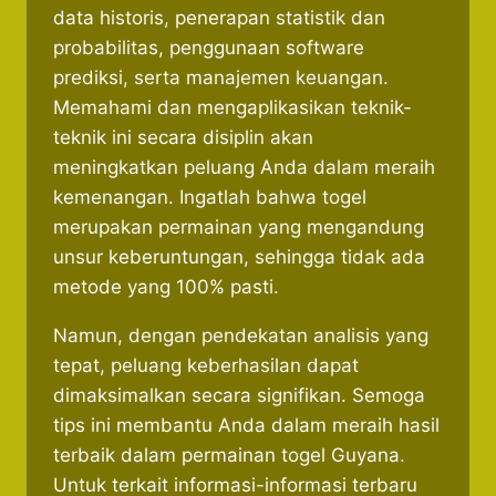
data historis, penerapan statistik dan
probabilitas, penggunaan software
prediksi, serta manajemen keuangan.
Memahami dan mengaplikasikan teknik-
teknik ini secara disiplin akan
meningkatkan peluang Anda dalam meraih
kemenangan. Ingatlah bahwa togel
merupakan permainan yang mengandung
unsur keberuntungan, sehingga tidak ada
metode yang 100% pasti.
Namun, dengan pendekatan analisis yang
tepat, peluang keberhasilan dapat
dimaksimalkan secara signifikan. Semoga
tips ini membantu Anda dalam meraih hasil
terbaik dalam permainan togel Guyana.
Untuk terkait informasi-informasi terbaru