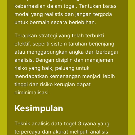
keberhasilan dalam togel. Tentukan batas
modal yang realistis dan jangan tergoda
untuk bermain secara berlebihan.
Terapkan strategi yang telah terbukti
efektif, seperti sistem taruhan berjenjang
atau menggabungkan angka dari berbagai
analisis. Dengan disiplin dan manajemen
risiko yang baik, peluang untuk
mendapatkan kemenangan menjadi lebih
tinggi dan risiko kerugian dapat
diminimalisasi.
Kesimpulan
Teknik analisis data togel Guyana yang
terpercaya dan akurat meliputi analisis