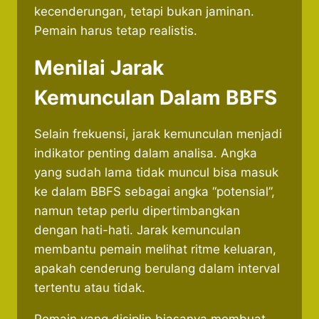
kecenderungan, tetapi bukan jaminan.
Pemain harus tetap realistis.
Menilai Jarak
Kemunculan Dalam BBFS
Selain frekuensi, jarak kemunculan menjadi
indikator penting dalam analisa. Angka
yang sudah lama tidak muncul bisa masuk
ke dalam BBFS sebagai angka “potensial”,
namun tetap perlu dipertimbangkan
dengan hati-hati. Jarak kemunculan
membantu pemain melihat ritme keluaran,
apakah cenderung berulang dalam interval
tertentu atau tidak.