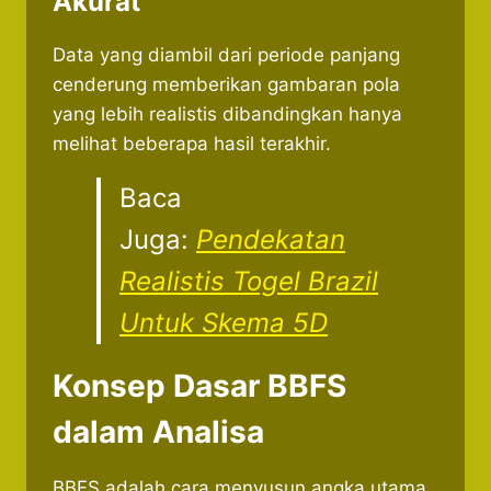
Akurat
Data yang diambil dari periode panjang
cenderung memberikan gambaran pola
yang lebih realistis dibandingkan hanya
melihat beberapa hasil terakhir.
Baca
Juga:
Pendekatan
Realistis Togel Brazil
Untuk Skema 5D
Konsep Dasar BBFS
dalam Analisa
BBFS adalah cara menyusun angka utama