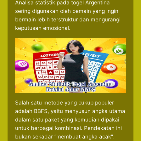
Analisa statistik pada togel Argentina
sering digunakan oleh pemain yang ingin
bermain lebih terstruktur dan mengurangi
keputusan emosional.
Salah satu metode yang cukup populer
adalah BBFS, yaitu menyusun angka utama
dalam satu paket yang kemudian dipakai
untuk berbagai kombinasi. Pendekatan ini
bukan sekadar “membuat angka acak”,