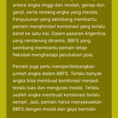
antara angka tinggi dan rendah, genap dan
ganjil, serta rentang angka yang merata.
Penyusunan yang seimbang membantu
pemain menghindari kombinasi yang terlalu
berat ke satu sisi. Dalam pasaran Argentina
yang cenderung dinamis, BBFS yang
seimbang membantu pemain tetap
fleksibel menghadapi perubahan pola.
Pemain juga perlu mempertimbangkan
jumlah angka dalam BBFS. Terlalu banyak
angka bisa membuat kombinasi menjadi
terlalu luas dan menguras modal. Terlalu
sedikit angka membuat kombinasi terlalu
sempit. Jadi, pemain harus menyesuaikan
BBFS dengan modal dan gaya bermain.