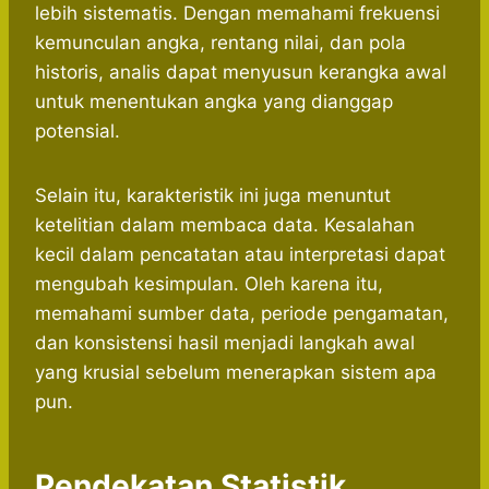
lebih sistematis. Dengan memahami frekuensi
kemunculan angka, rentang nilai, dan pola
historis, analis dapat menyusun kerangka awal
untuk menentukan angka yang dianggap
potensial.
Selain itu, karakteristik ini juga menuntut
ketelitian dalam membaca data. Kesalahan
kecil dalam pencatatan atau interpretasi dapat
mengubah kesimpulan. Oleh karena itu,
memahami sumber data, periode pengamatan,
dan konsistensi hasil menjadi langkah awal
yang krusial sebelum menerapkan sistem apa
pun.
Pendekatan Statistik