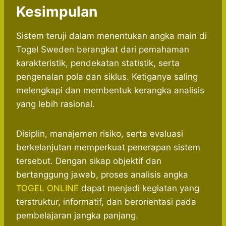
Kesimpulan
Sistem teruji dalam menentukan angka main di
Togel Sweden berangkat dari pemahaman
karakteristik, pendekatan statistik, serta
pengenalan pola dan siklus. Ketiganya saling
melengkapi dan membentuk kerangka analisis
yang lebih rasional.
Disiplin, manajemen risiko, serta evaluasi
berkelanjutan memperkuat penerapan sistem
tersebut. Dengan sikap objektif dan
bertanggung jawab, proses analisis angka
TOGEL ONLINE
dapat menjadi kegiatan yang
terstruktur, informatif, dan berorientasi pada
pembelajaran jangka panjang.