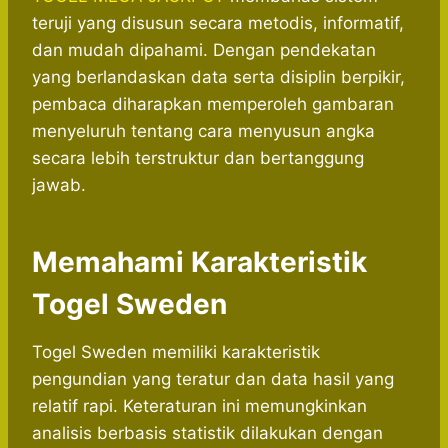
teruji yang disusun secara metodis, informatif,
dan mudah dipahami. Dengan pendekatan
yang berlandaskan data serta disiplin berpikir,
pembaca diharapkan memperoleh gambaran
menyeluruh tentang cara menyusun angka
secara lebih terstruktur dan bertanggung
jawab.
Memahami Karakteristik
Togel Sweden
Togel Sweden memiliki karakteristik
pengundian yang teratur dan data hasil yang
relatif rapi. Keteraturan ini memungkinkan
analisis berbasis statistik dilakukan dengan