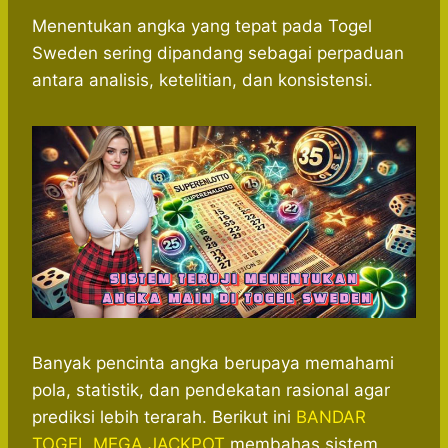
h
a
e
e
k
i
h
a
c
s
l
y
n
a
Menentukan angka yang tepat pada Togel
t
e
s
e
p
e
r
Sweden sering dipandang sebagai perpaduan
s
b
e
g
e
e
antara analisis, ketelitian, dan konsistensi.
A
o
n
r
p
o
g
a
p
k
e
m
r
Banyak pencinta angka berupaya memahami
pola, statistik, dan pendekatan rasional agar
prediksi lebih terarah. Berikut ini
BANDAR
TOGEL MEGA JACKPOT
membahas sistem