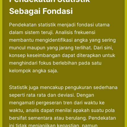
Sebagai Fondasi
Pendekatan statistik menjadi fondasi utama
dalam sistem teruji. Analisis frekuensi
membantu mengidentifikasi angka yang sering
muncul maupun yang jarang terlihat. Dari sini,
konsep keseimbangan dapat diterapkan untuk
menghindari fokus berlebihan pada satu
kelompok angka saja.
Statistik juga mencakup pengukuran sederhana
seperti rata rata dan deviasi. Dengan
mengamati pergeseran tren dari waktu ke
waktu, analis dapat menilai apakah suatu pola
bersifat sementara atau berulang. Pendekatan
ini tidak menjanjikan kepastian, namun